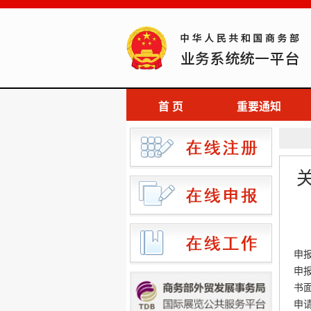
首 页
重要通知
申
申报
书
申