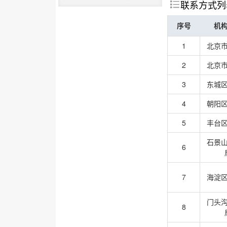
联系方式列

序号
机
1
北京
2
北京
3
东城
4
朝阳
5
丰台
石景
6
7
海淀
门头
8